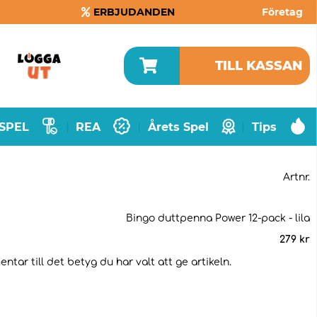
ERBJUDANDEN
Företag
TILL KASSAN
SPEL
REA
Årets Spel
Tips
|
|
|
Artnr.
Bingo duttpenna Power 12-pack - lila
279
kr
tar till det betyg du har valt att ge artikeln.