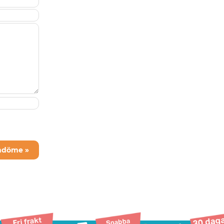
mdöme »