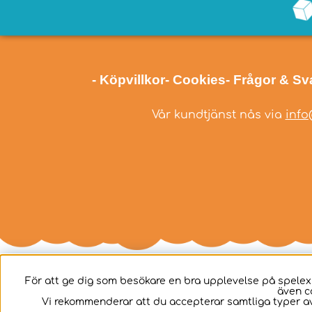
- Köpvillkor
- Cookies
- Frågor & Sv
Vår kundtjänst nås via
info
För att ge dig som besökare en bra upplevelse på spelex
även c
Svenska
Vi rekommenderar att du accepterar samtliga typer av