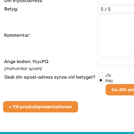
Din e-postadress:
Betyg:
Kommentar:
Ange koden:
YcycPQ
(motverkar spam)
Ja
Skall din epost-adress synas vid betyget?
Nej
Ge ditt o
« Till produktpresentationen