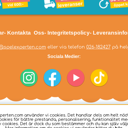
ar
- Kontakta Oss
- Integritetspolicy
- Leveransinf
@spelexperten.com
eller via telefon
026-182427
på helg
Sociala Medier:
perten.com använder vi cookies. Det handlar dels om helt nö
ookies för bättre prestanda, personalisering, funktionalitet me
 cookies. Det är dock du som bestämmer och du kan själv välja