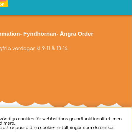
ormation
- Fyndhörnan
- Ångra Order
fria vardagar kl 9-11 & 13-16.
dvändiga cookies för webbsidans grundfunktionalitet, men
d mera.
 att anpassa dina cookie-inställningar som du önskar.