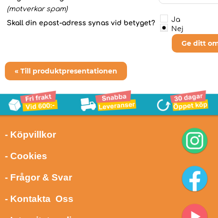
(motverkar spam)
Ja
Skall din epost-adress synas vid betyget?
Nej
Ge ditt o
« Till produktpresentationen
- Köpvillkor
- Cookies
- Frågor & Svar
- Kontakta Oss