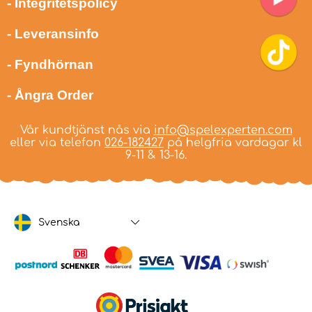
- Integritetspolicy
- Leveransinfo
- Fyndhörnan
- Ångra Order
Vår kundtjänst nås via
info@spelexperten.com
eller via telefon
026-182427
på helgfria vardagar kl
9-11 & 13-16.
Svenska