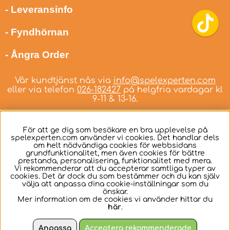
- Leveransinfo
- Fyndhörnan
- Ångra Order
Vår kundtjänst nås via
info@spelexperten.com
eller via telefon
026-182427
på helgfria vardagar kl
9-11 & 13-16.
För att ge dig som besökare en bra upplevelse på
spelexperten.com använder vi cookies. Det handlar dels
om helt nödvändiga cookies för webbsidans
Svenska
grundfunktionalitet, men även cookies för bättre
prestanda, personalisering, funktionalitet med mera.
Vi rekommenderar att du accepterar samtliga typer av
cookies. Det är dock du som bestämmer och du kan själv
välja att anpassa dina cookie-inställningar som du
önskar.
Mer information om de cookies vi använder hittar du
här
.
Anpassa
Acceptera rekommenderade