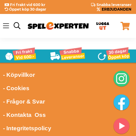
Fri frakt vid 600 kr
Snabba leveranser
Öppet köp 30 dagar
ERBJUDANDEN
- Köpvillkor
- Cookies
- Frågor & Svar
- Kontakta Oss
- Integritetspolicy