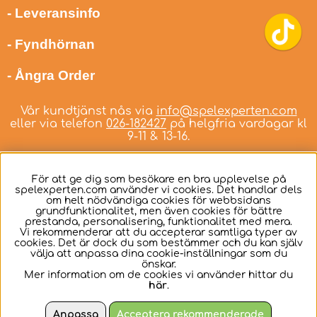
- Leveransinfo
- Fyndhörnan
- Ångra Order
Vår kundtjänst nås via
info@spelexperten.com
eller via telefon
026-182427
på helgfria vardagar kl
9-11 & 13-16.
För att ge dig som besökare en bra upplevelse på
spelexperten.com använder vi cookies. Det handlar dels
om helt nödvändiga cookies för webbsidans
Svenska
grundfunktionalitet, men även cookies för bättre
prestanda, personalisering, funktionalitet med mera.
Vi rekommenderar att du accepterar samtliga typer av
cookies. Det är dock du som bestämmer och du kan själv
välja att anpassa dina cookie-inställningar som du
önskar.
Mer information om de cookies vi använder hittar du
här
.
Anpassa
Acceptera rekommenderade