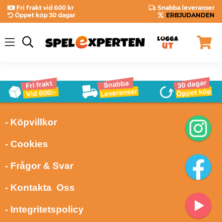
Fri frakt vid 600 kr
Snabba leveranser
Öppet köp 30 dagar
ERBJUDANDEN
- Köpvillkor
- Cookies
- Frågor & Svar
- Kontakta Oss
- Integritetspolicy