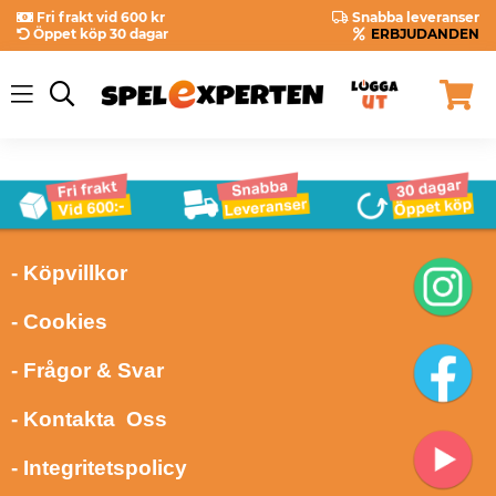
Fri frakt vid 600 kr
Snabba leveranser
Öppet köp 30 dagar
ERBJUDANDEN
- Köpvillkor
- Cookies
- Frågor & Svar
- Kontakta Oss
- Integritetspolicy