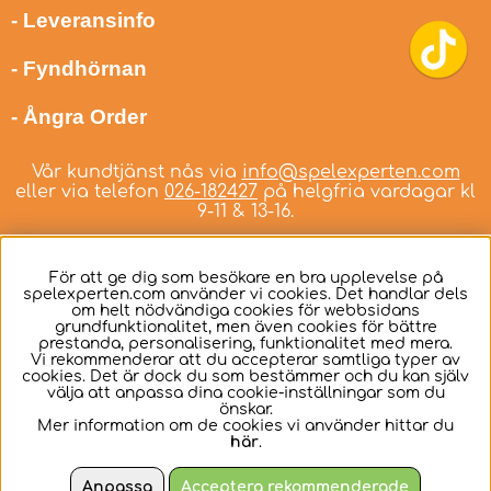
- Leveransinfo
- Fyndhörnan
- Ångra Order
Vår kundtjänst nås via
info@spelexperten.com
eller via telefon
026-182427
på helgfria vardagar kl
9-11 & 13-16.
För att ge dig som besökare en bra upplevelse på
spelexperten.com använder vi cookies. Det handlar dels
om helt nödvändiga cookies för webbsidans
Svenska
grundfunktionalitet, men även cookies för bättre
prestanda, personalisering, funktionalitet med mera.
Vi rekommenderar att du accepterar samtliga typer av
cookies. Det är dock du som bestämmer och du kan själv
välja att anpassa dina cookie-inställningar som du
önskar.
Mer information om de cookies vi använder hittar du
här
.
Anpassa
Acceptera rekommenderade