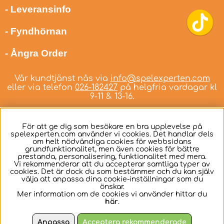
- Leveransinfo
- Fyndhörnan
- Ångra Order
Vår kundtjänst nås via
info@spelexperten.com
eller via telefon
026-182427
på helgfria vardagar kl
9-11 & 13-16.
För att ge dig som besökare en bra upplevelse på
spelexperten.com använder vi cookies. Det handlar dels
om helt nödvändiga cookies för webbsidans
Svenska
grundfunktionalitet, men även cookies för bättre
prestanda, personalisering, funktionalitet med mera.
Vi rekommenderar att du accepterar samtliga typer av
cookies. Det är dock du som bestämmer och du kan själv
välja att anpassa dina cookie-inställningar som du
önskar.
Mer information om de cookies vi använder hittar du
här
.
Anpassa
Acceptera rekommenderade