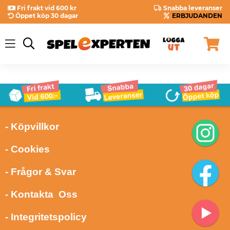
Fri frakt vid 600 kr
Snabba leveranser
Öppet köp 30 dagar
ERBJUDANDEN
- Köpvillkor
- Cookies
- Frågor & Svar
- Kontakta Oss
- Integritetspolicy