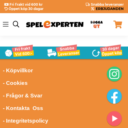
Fri frakt vid 600 kr
Snabba leveranser
Öppet köp 30 dagar
ERBJUDANDEN
- Köpvillkor
- Cookies
- Frågor & Svar
- Kontakta Oss
- Integritetspolicy