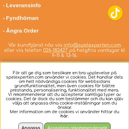
- Leveransinfo
- Fyndhörnan
- Ångra Order
Vår kundtjänst nås via
info@spelexperten.com
eller via telefon
026-182427
på helgfria vardagar kl
9-11 & 13-16.
För att ge dig som besökare en bra upplevelse på
spelexperten.com använder vi cookies. Det handlar dels
om helt nödvändiga cookies för webbsidans
Svenska
grundfunktionalitet, men även cookies för bättre
prestanda, personalisering, funktionalitet med mera.
Vi rekommenderar att du accepterar samtliga typer av
cookies. Det är dock du som bestämmer och du kan själv
välja att anpassa dina cookie-inställningar som du
önskar.
Mer information om de cookies vi använder hittar du
här
.
Anpassa
Acceptera rekommenderade