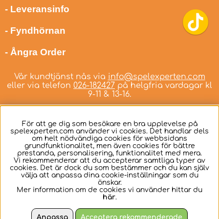
- Leveransinfo
- Fyndhörnan
- Ångra Order
Vår kundtjänst nås via
info@spelexperten.com
eller via telefon
026-182427
på helgfria vardagar kl
9-11 & 13-16.
För att ge dig som besökare en bra upplevelse på
spelexperten.com använder vi cookies. Det handlar dels
om helt nödvändiga cookies för webbsidans
Svenska
grundfunktionalitet, men även cookies för bättre
prestanda, personalisering, funktionalitet med mera.
Vi rekommenderar att du accepterar samtliga typer av
cookies. Det är dock du som bestämmer och du kan själv
välja att anpassa dina cookie-inställningar som du
önskar.
Mer information om de cookies vi använder hittar du
här
.
Anpassa
Acceptera rekommenderade