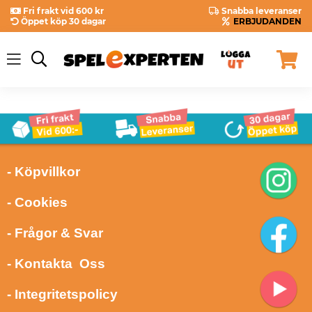
Fri frakt vid 600 kr
Snabba leveranser
Öppet köp 30 dagar
ERBJUDANDEN
- Köpvillkor
- Cookies
- Frågor & Svar
- Kontakta Oss
- Integritetspolicy