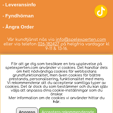
- Leveransinfo
- Fyndhörnan
- Ångra Order
Vår kundtjänst nås via
info@spelexperten.com
eller via telefon
026-182427
på helgfria vardagar kl
9-11 & 13-16.
För att ge dig som besökare en bra upplevelse på
spelexperten.com använder vi cookies. Det handlar dels
om helt nödvändiga cookies för webbsidans
Svenska
grundfunktionalitet, men även cookies för bättre
prestanda, personalisering, funktionalitet med mera.
Vi rekommenderar att du accepterar samtliga typer av
cookies. Det är dock du som bestämmer och du kan själv
välja att anpassa dina cookie-inställningar som du
önskar.
Mer information om de cookies vi använder hittar du
här
.
Anpassa
Acceptera rekommenderade