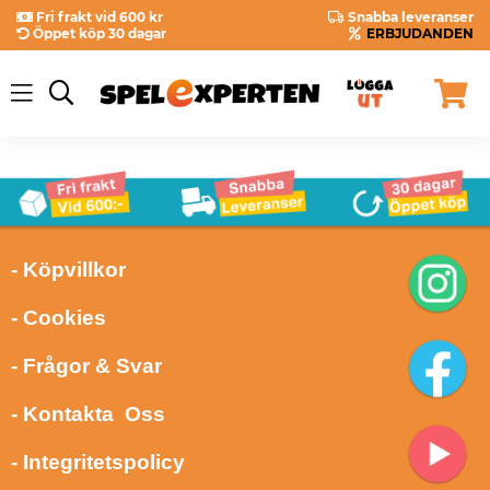
Fri frakt vid 600 kr
Snabba leveranser
Öppet köp 30 dagar
ERBJUDANDEN
- Köpvillkor
- Cookies
- Frågor & Svar
- Kontakta Oss
- Integritetspolicy