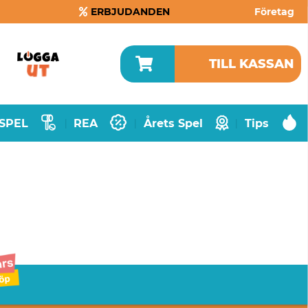
ERBJUDANDEN
Företag
TILL KASSAN
SPEL
REA
Årets Spel
Tips
|
|
|