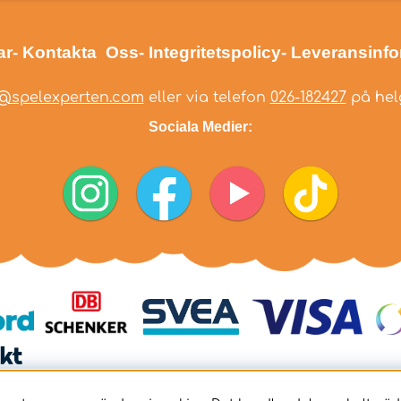
ar
- Kontakta Oss
- Integritetspolicy
- Leveransinf
@spelexperten.com
eller via telefon
026-182427
på helg
Sociala Medier: