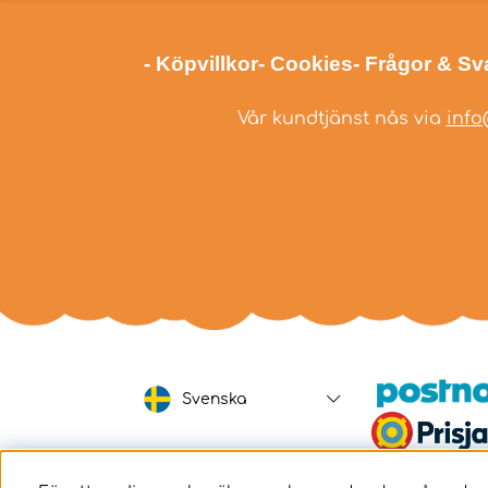
- Köpvillkor
- Cookies
- Frågor & Sv
Vår kundtjänst nås via
info
Svenska