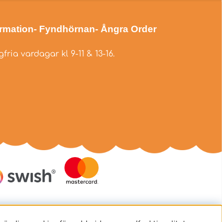
ormation
- Fyndhörnan
- Ångra Order
fria vardagar kl 9-11 & 13-16.