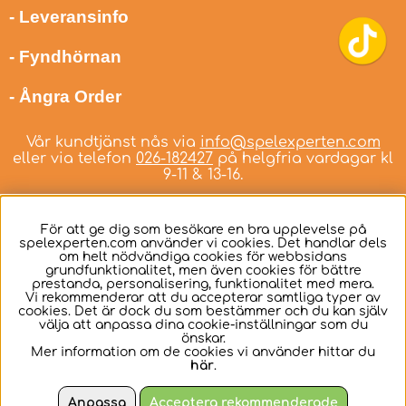
- Leveransinfo
- Fyndhörnan
- Ångra Order
Vår kundtjänst nås via
info@spelexperten.com
eller via telefon
026-182427
på helgfria vardagar kl
9-11 & 13-16.
För att ge dig som besökare en bra upplevelse på
spelexperten.com använder vi cookies. Det handlar dels
om helt nödvändiga cookies för webbsidans
Svenska
grundfunktionalitet, men även cookies för bättre
prestanda, personalisering, funktionalitet med mera.
Vi rekommenderar att du accepterar samtliga typer av
cookies. Det är dock du som bestämmer och du kan själv
välja att anpassa dina cookie-inställningar som du
önskar.
Mer information om de cookies vi använder hittar du
här
.
Anpassa
Acceptera rekommenderade