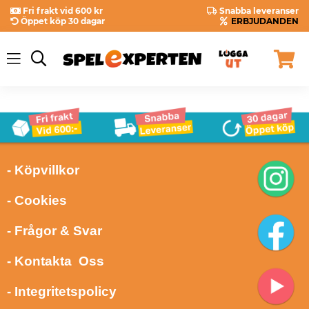
Fri frakt vid 600 kr
Snabba leveranser
Öppet köp 30 dagar
ERBJUDANDEN
- Köpvillkor
- Cookies
- Frågor & Svar
- Kontakta Oss
- Integritetspolicy