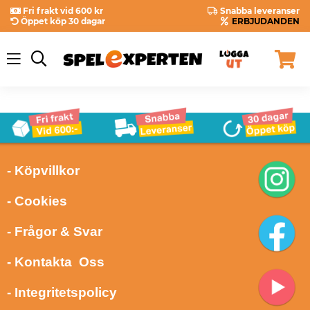
Fri frakt vid 600 kr
Snabba leveranser
Öppet köp 30 dagar
ERBJUDANDEN
- Köpvillkor
- Cookies
- Frågor & Svar
- Kontakta Oss
- Integritetspolicy