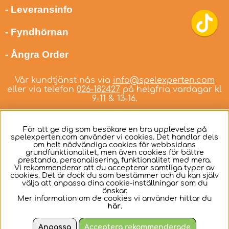
- Leveransinfo
- Fyndhörnan
- Ångra Order
Vår kundtjänst nås via
info@spelexperten.com
eller via telefon
026-182427
på helgfria vardagar kl
9-11 & 13-16.
För att ge dig som besökare en bra upplevelse på
spelexperten.com använder vi cookies. Det handlar dels
om helt nödvändiga cookies för webbsidans
Svenska
grundfunktionalitet, men även cookies för bättre
prestanda, personalisering, funktionalitet med mera.
Vi rekommenderar att du accepterar samtliga typer av
cookies. Det är dock du som bestämmer och du kan själv
välja att anpassa dina cookie-inställningar som du
önskar.
Mer information om de cookies vi använder hittar du
här
.
Anpassa
Acceptera rekommenderade