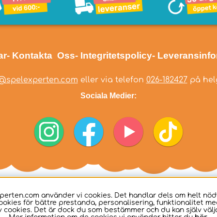
ar
- Kontakta Oss
- Integritetspolicy
- Leveransinf
@spelexperten.com
eller via telefon
026-182427
på helg
Sociala Medier:
perten.com använder vi cookies. Det handlar dels om helt nö
ookies för bättre prestanda, personalisering, funktionalitet me
 cookies. Det är dock du som bestämmer och du kan själv välja