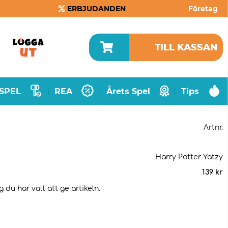
ERBJUDANDEN
Företag
TILL KASSAN
SPEL
REA
Årets Spel
Tips
|
|
|
Artnr.
Harry Potter Yatzy
139
kr
 du har valt att ge artikeln.