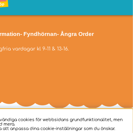
ormation
- Fyndhörnan
- Ångra Order
fria vardagar kl 9-11 & 13-16.
dvändiga cookies för webbsidans grundfunktionalitet, men
d mera.
 att anpassa dina cookie-inställningar som du önskar.