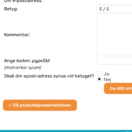
Din e-postadress:
Betyg:
Kommentar:
Ange koden:
pgpxGM
(motverkar spam)
Ja
Skall din epost-adress synas vid betyget?
Nej
Ge ditt o
« Till produktpresentationen