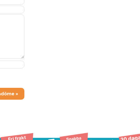
mdöme »