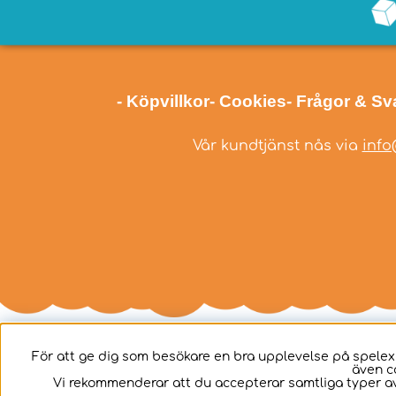
- Köpvillkor
- Cookies
- Frågor & Sv
Vår kundtjänst nås via
info
För att ge dig som besökare en bra upplevelse på spelex
även c
Svenska
Vi rekommenderar att du accepterar samtliga typer av