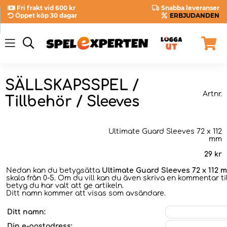
Fri frakt vid 600 kr
Snabba leveranser
Öppet köp 30 dagar
ERBJUDANDEN
SÄLLSKAPSSPEL /
Artnr.
Tillbehör / Sleeves
Ultimate Guard Sleeves 72 x 112
mm
29
kr
Nedan kan du betygsätta
Ultimate Guard Sleeves 72 x 112 
skala från 0-5. Om du vill kan du även skriva en kommentar til
betyg du har valt att ge artikeln.
Ditt namn kommer att visas som avsändare.
Ditt namn:
Din e-postadress: