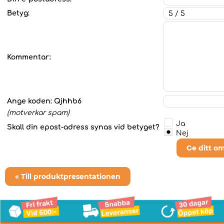
Betyg:
Kommentar:
Ange koden:
Qjhhb6
(motverkar spam)
Ja
Skall din epost-adress synas vid betyget?
Nej
Ge ditt o
« Till produktpresentationen