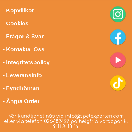
- Köpvillkor
- Cookies
- Frågor & Svar
- Kontakta Oss
- Integritetspolicy
- Leveransinfo
- Fyndhörnan
- Ångra Order
Vår kundtjänst nås via
info@spelexperten.com
eller via telefon
026-182427
på helgfria vardagar kl
9-11 & 13-16.