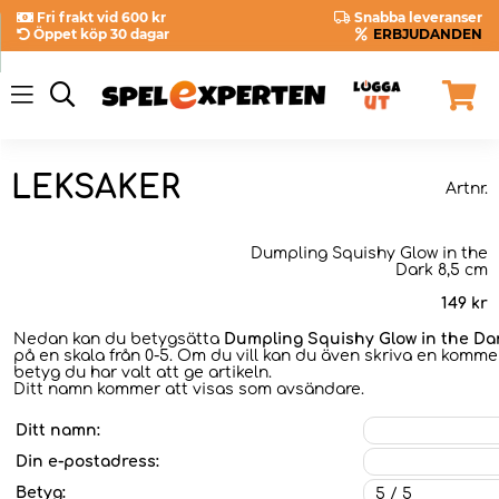
Fri frakt vid 600 kr
Snabba leveranser
Öppet köp 30 dagar
ERBJUDANDEN
LEKSAKER
Artnr.
Dumpling Squishy Glow in the
Dark 8,5 cm
149
kr
Nedan kan du betygsätta
Dumpling Squishy Glow in the Dar
på en skala från 0-5. Om du vill kan du även skriva en kommen
betyg du har valt att ge artikeln.
Ditt namn kommer att visas som avsändare.
Ditt namn:
Din e-postadress:
Betyg: