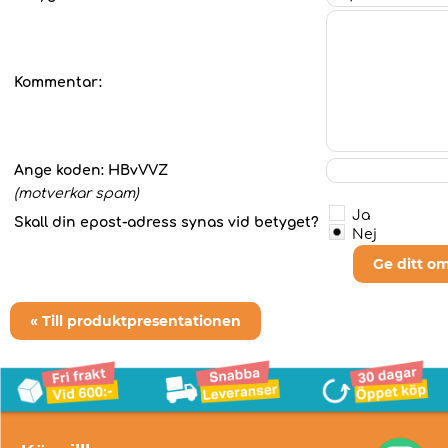
Kommentar:
Ange koden:
HBvVVZ
(motverkar spam)
Ja
Skall din epost-adress synas vid betyget?
Nej
Ge ditt o
« Till produktpresentationen