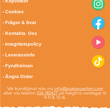
- Köpvillkor
- Cookies
- Frågor & Svar
- Kontakta Oss
- Integritetspolicy
- Leveransinfo
- Fyndhörnan
- Ångra Order
Vår kundtjänst nås via
info@spelexperten.com
eller via telefon
026-182427
på helgfria vardagar kl
9-11 & 13-16.