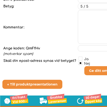
Betyg:
Kommentar:
Ange koden:
QmFfHv
(motverkar spam)
Ja
Skall din epost-adress synas vid betyget?
Nej
Ge ditt o
« Till produktpresentationen