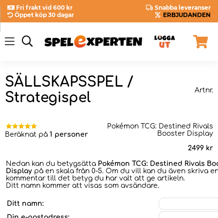
Fri frakt vid 600 kr
Snabba leveranser
Öppet köp 30 dagar
ERBJUDANDEN
SÄLLSKAPSSPEL /
Artnr.
Strategispel
Pokémon TCG: Destined Rivals
Booster Display
Beräknat på
1 personer
2499
kr
Nedan kan du betygsätta
Pokémon TCG: Destined Rivals Bo
Display
på en skala från 0-5. Om du vill kan du även skriva e
kommentar till det betyg du har valt att ge artikeln.
Ditt namn kommer att visas som avsändare.
Ditt namn:
Din e-postadress: