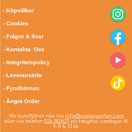
- Köpvillkor
- Cookies
- Frågor & Svar
- Kontakta Oss
- Integritetspolicy
- Leveransinfo
- Fyndhörnan
- Ångra Order
Vår kundtjänst nås via
info@spelexperten.com
eller via telefon
026-182427
på helgfria vardagar kl
9-11 & 13-16.