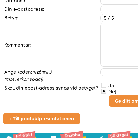
Ditt namn:
Din e-postadress:
Betyg:
Kommentar:
Ange koden:
wz6mwU
(motverkar spam)
Ja
Skall din epost-adress synas vid betyget?
Nej
Ge ditt o
« Till produktpresentationen