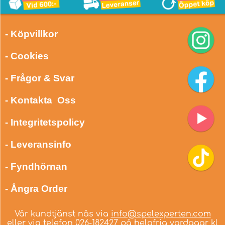
- Köpvillkor
- Cookies
- Frågor & Svar
- Kontakta Oss
- Integritetspolicy
- Leveransinfo
- Fyndhörnan
- Ångra Order
Vår kundtjänst nås via
info@spelexperten.com
eller via telefon
026-182427
på helgfria vardagar kl