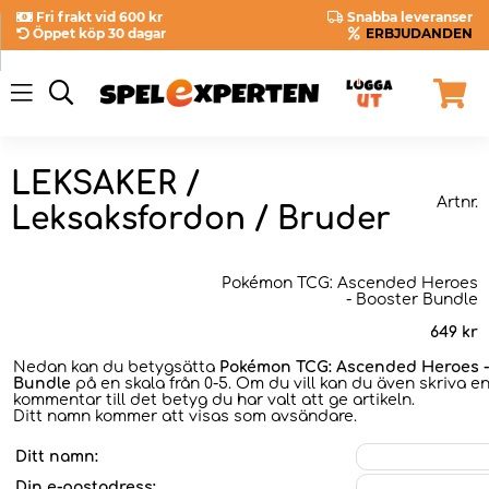
Fri frakt vid 600 kr
Snabba leveranser
Öppet köp 30 dagar
ERBJUDANDEN
LEKSAKER /
Artnr.
Leksaksfordon / Bruder
Pokémon TCG: Ascended Heroes
- Booster Bundle
649
kr
Nedan kan du betygsätta
Pokémon TCG: Ascended Heroes -
Bundle
på en skala från 0-5. Om du vill kan du även skriva e
kommentar till det betyg du har valt att ge artikeln.
Ditt namn kommer att visas som avsändare.
Ditt namn:
Din e-postadress: