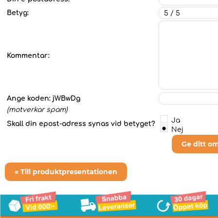
Betyg:
Kommentar:
Ange koden:
jWBwDg
(motverkar spam)
Ja
Skall din epost-adress synas vid betyget?
Nej
Ge ditt o
« Till produktpresentationen