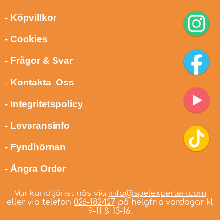
- Köpvillkor
- Cookies
- Frågor & Svar
- Kontakta Oss
- Integritetspolicy
- Leveransinfo
- Fyndhörnan
- Ångra Order
Vår kundtjänst nås via
info@spelexperten.com
eller via telefon
026-182427
på helgfria vardagar kl
9-11 & 13-16.