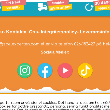
ar
- Kontakta Oss
- Integritetspolicy
- Leveransinf
@spelexperten.com
eller via telefon
026-182427
på helg
Sociala Medier:
perten.com använder vi cookies. Det handlar dels om helt nö
ookies för bättre prestanda, personalisering, funktionalitet me