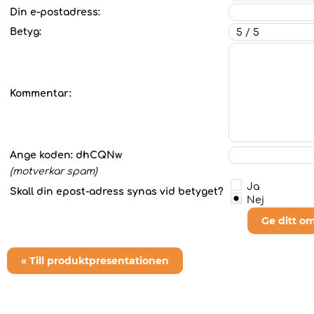
Din e-postadress:
Betyg:
Kommentar:
Ange koden:
dhCQNw
(motverkar spam)
Ja
Skall din epost-adress synas vid betyget?
Nej
Ge ditt o
« Till produktpresentationen