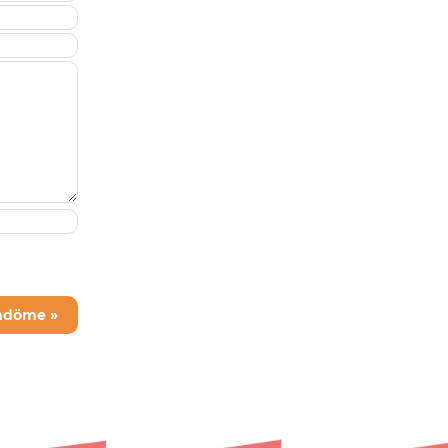
mdöme »