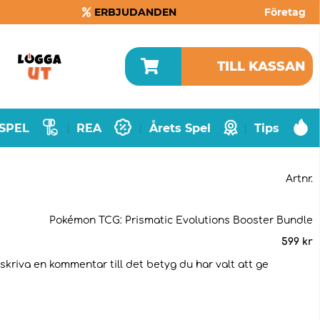
ERBJUDANDEN
Företag
TILL KASSAN
SPEL
REA
Årets Spel
Tips
|
|
|
Artnr.
Pokémon TCG: Prismatic Evolutions Booster Bundle
599
kr
 skriva en kommentar till det betyg du har valt att ge