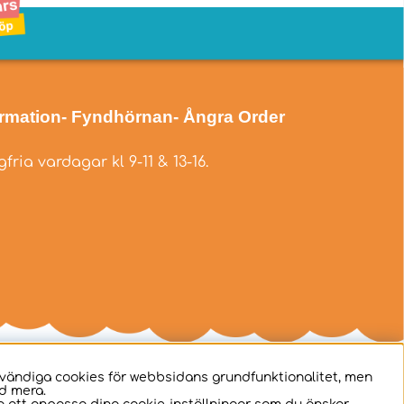
ormation
- Fyndhörnan
- Ångra Order
fria vardagar kl 9-11 & 13-16.
dvändiga cookies för webbsidans grundfunktionalitet, men
d mera.