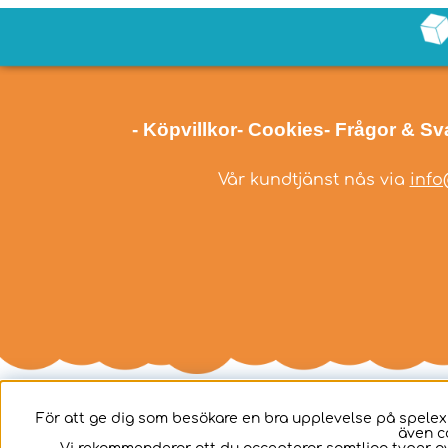
- Köpvillkor
- Cookies
- Frågor & Sv
Vår kundtjänst nås via
info
För att ge dig som besökare en bra upplevelse på spelex
även c
Svenska