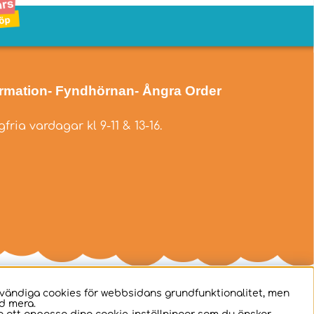
ormation
- Fyndhörnan
- Ångra Order
fria vardagar kl 9-11 & 13-16.
dvändiga cookies för webbsidans grundfunktionalitet, men
d mera.