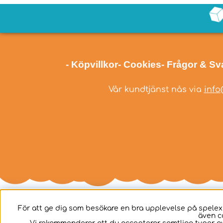
- Köpvillkor
- Cookies
- Frågor & Sv
Vår kundtjänst nås via
info
För att ge dig som besökare en bra upplevelse på spelex
även c
Svenska