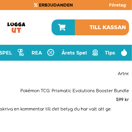
ERBJUDANDEN
Företag
TILL KASSAN
SPEL
REA
Årets Spel
Tips
|
|
|
Artnr.
Pokémon TCG: Prismatic Evolutions Booster Bundle
599
kr
 skriva en kommentar till det betyg du har valt att ge