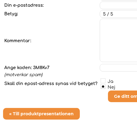
Din e-postadress:
Betyg:
Kommentar:
Ange koden:
3M8Kv7
(motverkar spam)
Ja
Skall din epost-adress synas vid betyget?
Nej
Ge ditt o
« Till produktpresentationen