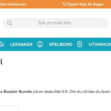
bba leveranser
Öppet köp 30 dagar
LEKSAKER
SPELBORD
UTOMHUS
|
|
|
l
ns Booster Bundle
på en skala från 0-5. Om du vill kan du även