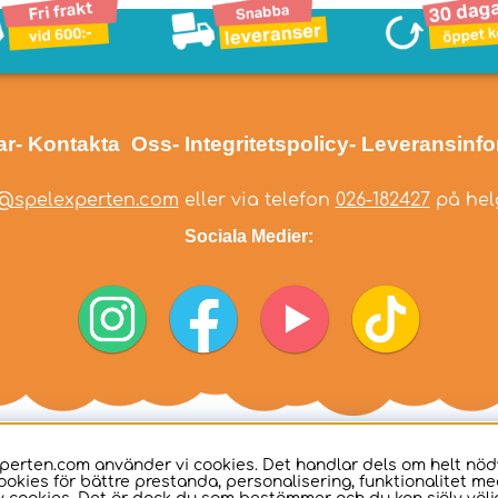
ar
- Kontakta Oss
- Integritetspolicy
- Leveransinf
@spelexperten.com
eller via telefon
026-182427
på helg
Sociala Medier:
perten.com använder vi cookies. Det handlar dels om helt nö
ookies för bättre prestanda, personalisering, funktionalitet me