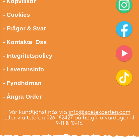
- Köpvillkor
- Cookies
- Frågor & Svar
- Kontakta Oss
- Integritetspolicy
- Leveransinfo
- Fyndhörnan
- Ångra Order
Vår kundtjänst nås via
info@spelexperten.com
eller via telefon
026-182427
på helgfria vardagar kl
9-11 & 13-16.