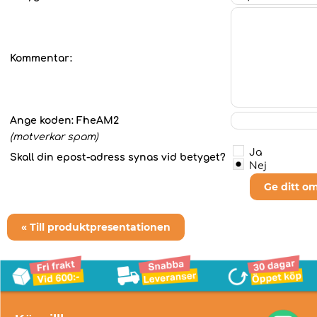
Kommentar:
Ange koden:
FheAM2
(motverkar spam)
Ja
Skall din epost-adress synas vid betyget?
Nej
Ge ditt o
« Till produktpresentationen