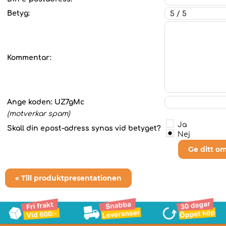
Betyg:
Kommentar:
Ange koden:
UZ7gMc
(motverkar spam)
Ja
Skall din epost-adress synas vid betyget?
Nej
Ge ditt o
« Till produktpresentationen