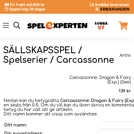
Fri frakt vid 600 kr
Snabba leveranser
Öppet köp 30 dagar
ERBJUDANDEN
SÄLLSKAPSSPEL /
Artnr.
Spelserier / Carcassonne
Carcassonne: Dragon & Fairy
(Exp.) (Swe)
139
kr
Nedan kan du betygsätta
Carcassonne: Dragon & Fairy (Exp.
en skala från 0-5. Om du vill kan du även skriva en kommentar
betyg du har valt att ge artikeln.
Ditt namn kommer att visas som avsändare.
Ditt namn:
Din e-postadress: