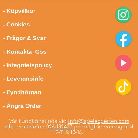
- Köpvillkor
- Cookies
- Frågor & Svar
- Kontakta Oss
- Integritetspolicy
- Leveransinfo
- Fyndhörnan
- Ångra Order
Vår kundtjänst nås via
info@spelexperten.com
eller via telefon
026-182427
på helgfria vardagar kl
9-11 & 13-16.