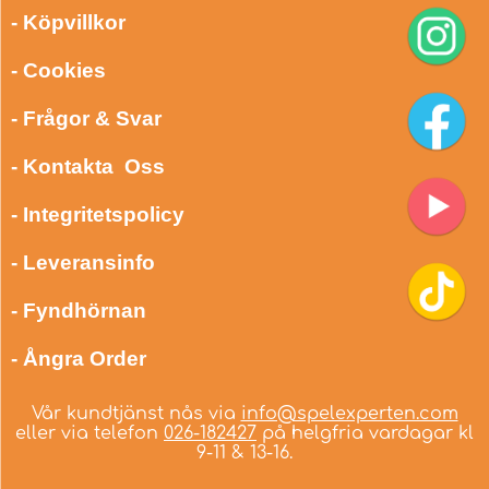
- Köpvillkor
- Cookies
- Frågor & Svar
- Kontakta Oss
- Integritetspolicy
- Leveransinfo
- Fyndhörnan
- Ångra Order
Vår kundtjänst nås via
info@spelexperten.com
eller via telefon
026-182427
på helgfria vardagar kl
9-11 & 13-16.