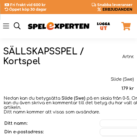
Fri frakt vid 600 kr
Snabba leveranser
Öppet köp 30 dagar
ERBJUDANDEN
SÄLLSKAPSSPEL /
Artnr.
Kortspel
Slide (Swe)
179
kr
Nedan kan du betygsätta
Slide (Swe)
på en skala från 0-5. Om
kan du även skriva en kommentar till det betyg du har valt a
artikeln.
Ditt namn kommer att visas som avsändare.
Ditt namn:
Din e-postadress: