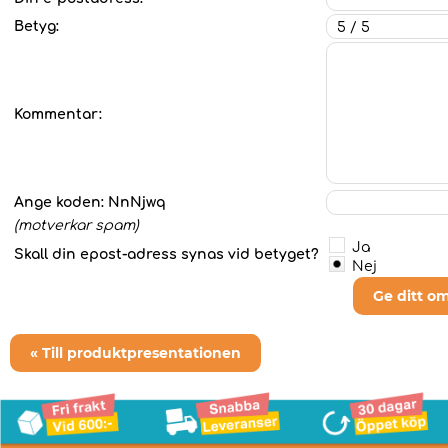
Betyg:
Kommentar:
Ange koden:
NnNjwq
(motverkar spam)
Ja
Skall din epost-adress synas vid betyget?
Nej
Ge ditt o
« Till produktpresentationen