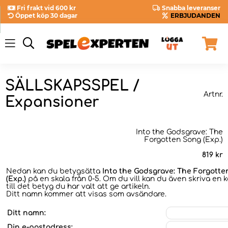
Fri frakt vid 600 kr
Snabba leveranser
Öppet köp 30 dagar
ERBJUDANDEN
SÄLLSKAPSSPEL /
Artnr.
Expansioner
Into the Godsgrave: The
Forgotten Song (Exp.)
819
kr
Nedan kan du betygsätta
Into the Godsgrave: The Forgott
(Exp.)
på en skala från 0-5. Om du vill kan du även skriva en
till det betyg du har valt att ge artikeln.
Ditt namn kommer att visas som avsändare.
Ditt namn:
Din e-postadress: