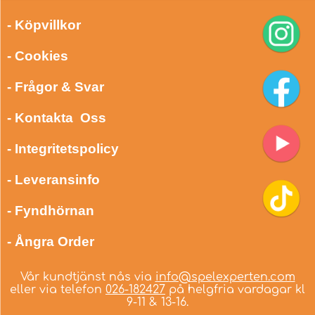
- Köpvillkor
- Cookies
- Frågor & Svar
- Kontakta Oss
- Integritetspolicy
- Leveransinfo
- Fyndhörnan
- Ångra Order
Vår kundtjänst nås via
info@spelexperten.com
eller via telefon
026-182427
på helgfria vardagar kl
9-11 & 13-16.