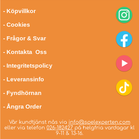
- Köpvillkor
- Cookies
- Frågor & Svar
- Kontakta Oss
- Integritetspolicy
- Leveransinfo
- Fyndhörnan
- Ångra Order
Vår kundtjänst nås via
info@spelexperten.com
eller via telefon
026-182427
på helgfria vardagar kl
9-11 & 13-16.