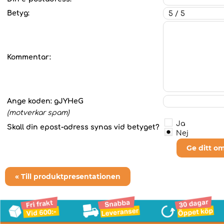
Betyg:
Kommentar:
Ange koden:
gJYHeG
(motverkar spam)
Ja
Skall din epost-adress synas vid betyget?
Nej
Ge ditt o
« Till produktpresentationen