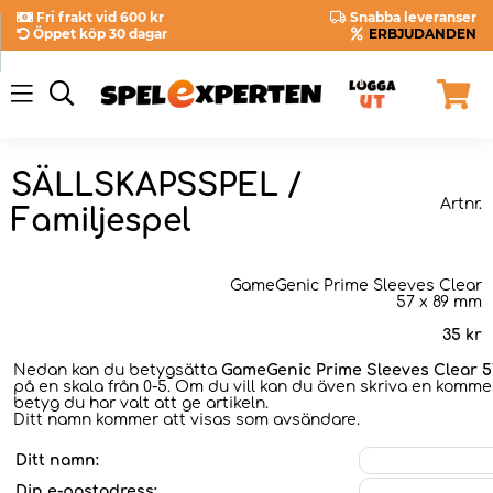
Fri frakt vid 600 kr
Snabba leveranser
Öppet köp 30 dagar
ERBJUDANDEN
SÄLLSKAPSSPEL /
Artnr.
Familjespel
GameGenic Prime Sleeves Clear
57 x 89 mm
35
kr
Nedan kan du betygsätta
GameGenic Prime Sleeves Clear 5
på en skala från 0-5. Om du vill kan du även skriva en kommen
betyg du har valt att ge artikeln.
Ditt namn kommer att visas som avsändare.
Ditt namn:
Din e-postadress: