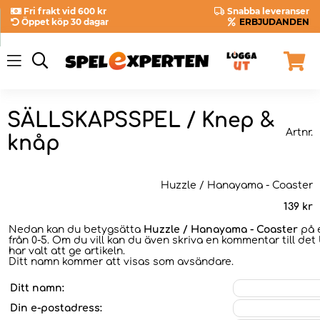
Fri frakt vid 600 kr
Snabba leveranser
Öppet köp 30 dagar
ERBJUDANDEN
SÄLLSKAPSSPEL / Knep &
Artnr.
knåp
Huzzle / Hanayama - Coaster
139
kr
Nedan kan du betygsätta
Huzzle / Hanayama - Coaster
på 
från 0-5. Om du vill kan du även skriva en kommentar till det
har valt att ge artikeln.
Ditt namn kommer att visas som avsändare.
Ditt namn:
Din e-postadress: