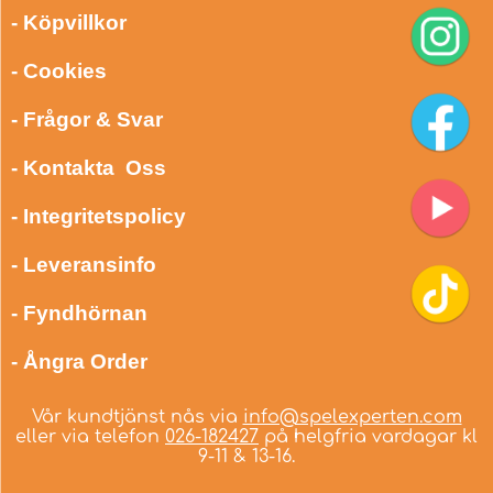
- Köpvillkor
- Cookies
- Frågor & Svar
- Kontakta Oss
- Integritetspolicy
- Leveransinfo
- Fyndhörnan
- Ångra Order
Vår kundtjänst nås via
info@spelexperten.com
eller via telefon
026-182427
på helgfria vardagar kl
9-11 & 13-16.