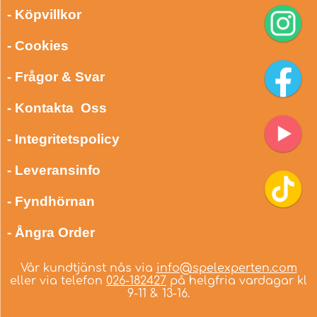
- Köpvillkor
- Cookies
- Frågor & Svar
- Kontakta Oss
- Integritetspolicy
- Leveransinfo
- Fyndhörnan
- Ångra Order
Vår kundtjänst nås via
info@spelexperten.com
eller via telefon
026-182427
på helgfria vardagar kl
9-11 & 13-16.