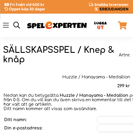
Fri frakt vid 600 kr
Snabba leveranser
Öppet köp 30 dagar
ERBJUDANDEN
SÄLLSKAPSSPEL / Knep &
Artnr.
knåp
Huzzle / Hanayama - Medallion
299
kr
Nedan kan du betygsätta
Huzzle / Hanayama - Medallion
på
från 0-5. Om du vill kan du även skriva en kommentar till det
har valt att ge artikeln.
Ditt namn kommer att visas som avsändare.
Ditt namn:
Din e-postadress: