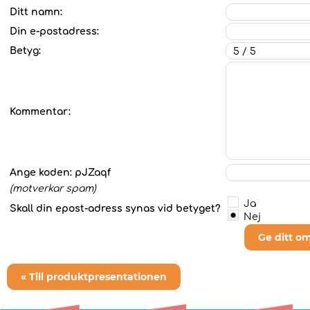
Ditt namn:
Din e-postadress:
Betyg:
Kommentar:
Ange koden:
pJZaqf
(motverkar spam)
Ja
Skall din epost-adress synas vid betyget?
Nej
Ge ditt o
« Till produktpresentationen