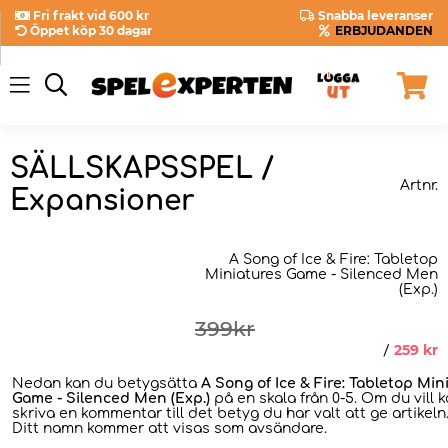
Fri frakt vid 600 kr
Snabba leveranser
Öppet köp 30 dagar
ERBJUDANDEN
SÄLLSKAPSSPEL /
Artnr.
Expansioner
A Song of Ice & Fire: Tabletop
Miniatures Game - Silenced Men
(Exp.)
399
kr
259
kr
/
Nedan kan du betygsätta
A Song of Ice & Fire: Tabletop Min
Game - Silenced Men (Exp.)
på en skala från 0-5. Om du vill 
skriva en kommentar till det betyg du har valt att ge artikeln
Ditt namn kommer att visas som avsändare.