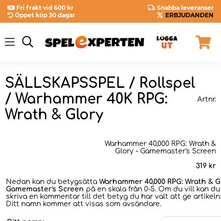
Fri frakt vid 600 kr
Snabba leveranser
Öppet köp 30 dagar
ERBJUDANDEN
SÄLLSKAPSSPEL / Rollspel
/ Warhammer 40K RPG:
Artnr.
Wrath & Glory
Warhammer 40,000 RPG: Wrath &
Glory - Gamemaster's Screen
319
kr
Nedan kan du betygsätta
Warhammer 40,000 RPG: Wrath & Gl
Gamemaster's Screen
på en skala från 0-5. Om du vill kan d
skriva en kommentar till det betyg du har valt att ge artikeln
Ditt namn kommer att visas som avsändare.