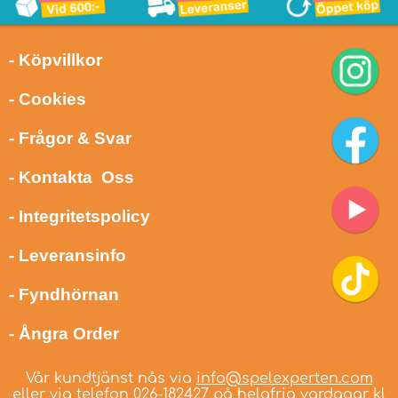
- Köpvillkor
- Cookies
- Frågor & Svar
- Kontakta Oss
- Integritetspolicy
- Leveransinfo
- Fyndhörnan
- Ångra Order
Vår kundtjänst nås via
info@spelexperten.com
eller via telefon
026-182427
på helgfria vardagar kl