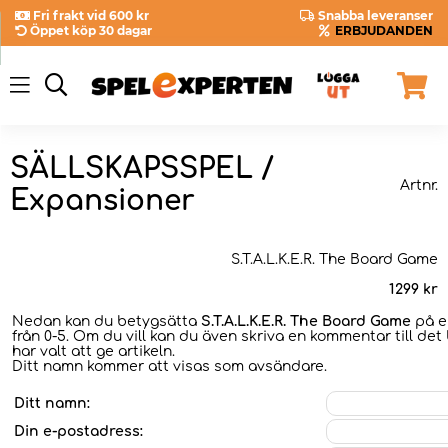
Fri frakt vid 600 kr
Snabba leveranser
Öppet köp 30 dagar
ERBJUDANDEN
SÄLLSKAPSSPEL /
Artnr.
Expansioner
S.T.A.L.K.E.R. The Board Game
1299
kr
Nedan kan du betygsätta
S.T.A.L.K.E.R. The Board Game
på e
från 0-5. Om du vill kan du även skriva en kommentar till det
har valt att ge artikeln.
Ditt namn kommer att visas som avsändare.
Ditt namn:
Din e-postadress: