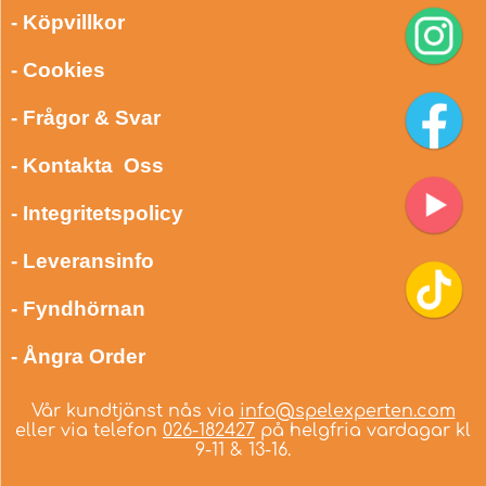
- Köpvillkor
- Cookies
- Frågor & Svar
- Kontakta Oss
- Integritetspolicy
- Leveransinfo
- Fyndhörnan
- Ångra Order
Vår kundtjänst nås via
info@spelexperten.com
eller via telefon
026-182427
på helgfria vardagar kl
9-11 & 13-16.