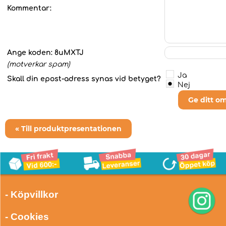
Kommentar:
Ange koden:
8uMXTJ
(motverkar spam)
Ja
Skall din epost-adress synas vid betyget?
Nej
Ge ditt o
« Till produktpresentationen
- Köpvillkor
- Cookies