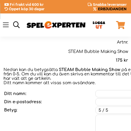
Fri frakt vid 600 kr
Snabba leveranser
Öppet köp 30 dagar
ERBJUDANDEN
Artnr.
STEAM Bubble Making Show
175
kr
Nedan kan du betygsätta
STEAM Bubble Making Show
på e
från 0-5. Om du vill kan du även skriva en kommentar till det
har valt att ge artikeln.
Ditt namn kommer att visas som avsändare.
Ditt namn:
Din e-postadress:
Betyg: