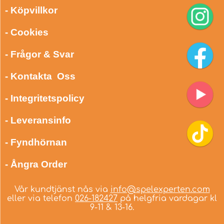
- Köpvillkor
- Cookies
- Frågor & Svar
- Kontakta Oss
- Integritetspolicy
- Leveransinfo
- Fyndhörnan
- Ångra Order
Vår kundtjänst nås via
info@spelexperten.com
eller via telefon
026-182427
på helgfria vardagar kl
9-11 & 13-16.