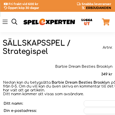
Fri frakt vid 600 kr
Snabba leveranser
Öppet köp 30 dagar
ERBJUDANDEN
SÄLLSKAPSSPEL /
Artnr.
Strategispel
Barbie Dream Besties Brooklyn
349
kr
Nedan kan du betygsätta
Barbie Dream Besties Brooklyn
på
från 0-5. Om du vill kan du även skriva en kommentar till det
har valt att ge artikeln.
Ditt namn kommer att visas som avsändare.
Ditt namn:
Din e-postadress: