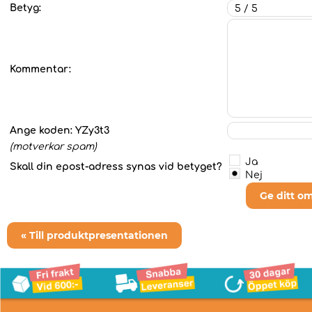
Betyg:
Kommentar:
Ange koden:
YZy3t3
(motverkar spam)
Ja
Skall din epost-adress synas vid betyget?
Nej
Ge ditt o
« Till produktpresentationen