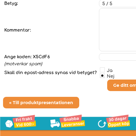
Betyg:
Kommentar:
Ange koden:
X5CdF6
(motverkar spam)
Ja
Skall din epost-adress synas vid betyget?
Nej
Ge ditt o
« Till produktpresentationen