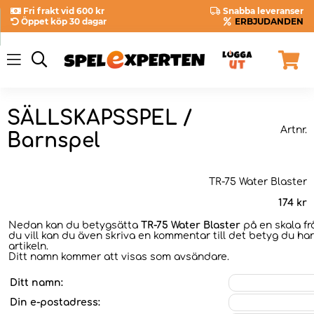
Fri frakt vid 600 kr
Snabba leveranser
Öppet köp 30 dagar
ERBJUDANDEN
SÄLLSKAPSSPEL /
Artnr.
Barnspel
TR-75 Water Blaster
174
kr
Nedan kan du betygsätta
TR-75 Water Blaster
på en skala fr
du vill kan du även skriva en kommentar till det betyg du har
artikeln.
Ditt namn kommer att visas som avsändare.
Ditt namn:
Din e-postadress: