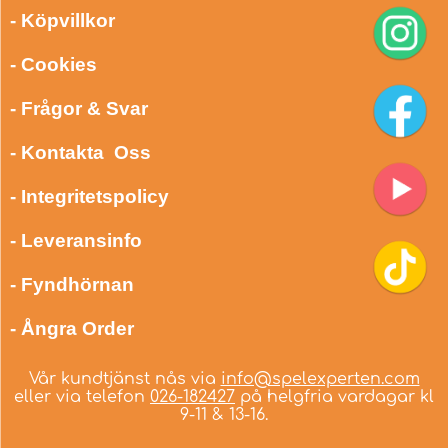
- Köpvillkor
- Cookies
- Frågor & Svar
- Kontakta Oss
- Integritetspolicy
- Leveransinfo
- Fyndhörnan
- Ångra Order
Vår kundtjänst nås via
info@spelexperten.com
eller via telefon
026-182427
på helgfria vardagar kl
9-11 & 13-16.