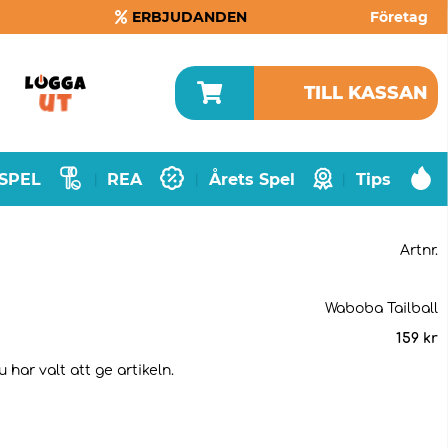
ERBJUDANDEN
Företag
TILL KASSAN
SPEL
REA
Årets Spel
Tips
|
|
|
Artnr.
Waboba Tailball
159
kr
har valt att ge artikeln.