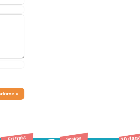
mdöme »