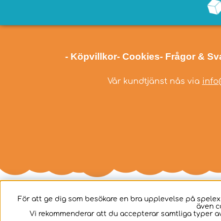
- Köpvillkor
- Cookies
- Frågor & Sv
Vår kundtjänst nås via
info
För att ge dig som besökare en bra upplevelse på spelex
även c
Svenska
Vi rekommenderar att du accepterar samtliga typer av