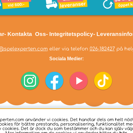
ar
- Kontakta Oss
- Integritetspolicy
- Leveransinf
@spelexperten.com
eller via telefon
026-182427
på helg
Sociala Medier:
perten.com använder vi cookies. Det handlar dels om helt nö
ookies för bättre prestanda, personalisering, funktionalitet me
 cookies. Det är dock du som bestämmer och du kan själv välja