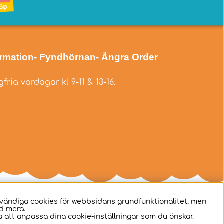
ormation
- Fyndhörnan
- Ångra Order
fria vardagar kl 9-11 & 13-16.
dvändiga cookies för webbsidans grundfunktionalitet, men
d mera.
 att anpassa dina cookie-inställningar som du önskar.