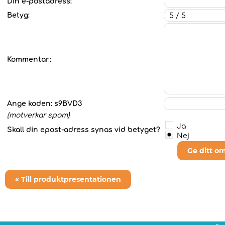
Din e-postadress:
Betyg:
Kommentar:
Ange koden:
s9BVD3
(motverkar spam)
Ja
Skall din epost-adress synas vid betyget?
Nej
Ge ditt o
« Till produktpresentationen