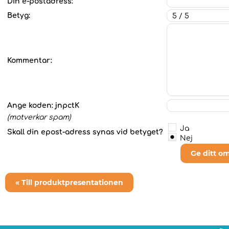
Din e-postadress:
Betyg:
Kommentar:
Ange koden:
jnpctK
(motverkar spam)
Ja
Skall din epost-adress synas vid betyget?
Nej
Ge ditt o
« Till produktpresentationen