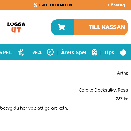
ERBJUDANDEN
Företag
TILL KASSAN
SPEL
REA
Årets Spel
Tips
|
|
|
Artnr.
Corolle Docksulky, Rosa
267
kr
betyg du har valt att ge artikeln.