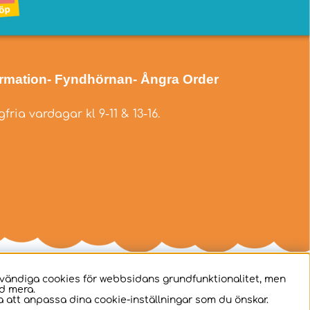
ormation
- Fyndhörnan
- Ångra Order
fria vardagar kl 9-11 & 13-16.
dvändiga cookies för webbsidans grundfunktionalitet, men
d mera.
 att anpassa dina cookie-inställningar som du önskar.