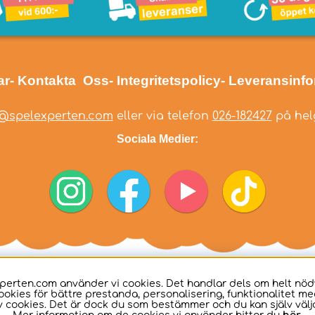
ar
- Kontakta Oss
- Integritetspolicy
- Leveransinf
@spelexperten.com
eller via telefon
026-182427
på helg
Sociala Medier:
perten.com använder vi cookies. Det handlar dels om helt nö
ookies för bättre prestanda, personalisering, funktionalitet me
 cookies. Det är dock du som bestämmer och du kan själv välja