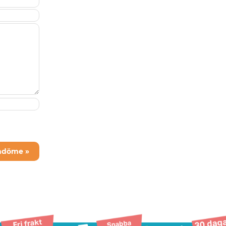
mdöme »