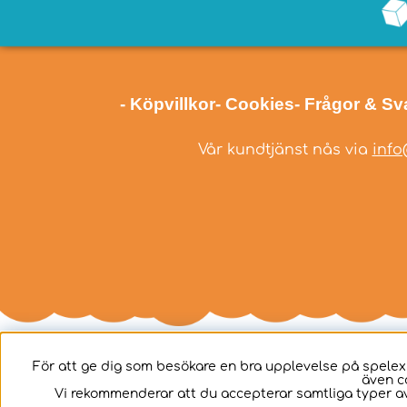
- Köpvillkor
- Cookies
- Frågor & Sv
Vår kundtjänst nås via
info
För att ge dig som besökare en bra upplevelse på spelex
även c
Svenska
Vi rekommenderar att du accepterar samtliga typer av