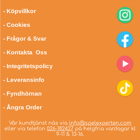
- Köpvillkor
- Cookies
- Frågor & Svar
- Kontakta Oss
- Integritetspolicy
- Leveransinfo
- Fyndhörnan
- Ångra Order
Vår kundtjänst nås via
info@spelexperten.com
eller via telefon
026-182427
på helgfria vardagar kl
9-11 & 13-16.