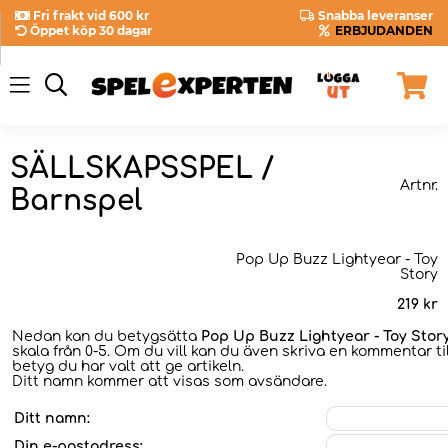
Fri frakt vid 600 kr
Snabba leveranser
Öppet köp 30 dagar
ERBJUDANDEN
SÄLLSKAPSSPEL /
Artnr.
Barnspel
Pop Up Buzz Lightyear - Toy
Story
219
kr
Nedan kan du betygsätta
Pop Up Buzz Lightyear - Toy Stor
skala från 0-5. Om du vill kan du även skriva en kommentar til
betyg du har valt att ge artikeln.
Ditt namn kommer att visas som avsändare.
Ditt namn:
Din e-postadress: