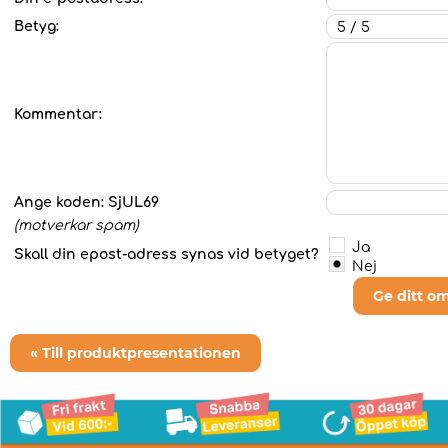
Betyg:
Kommentar:
Ange koden:
SjUL69
(motverkar spam)
Ja
Skall din epost-adress synas vid betyget?
Nej
Ge ditt o
« Till produktpresentationen