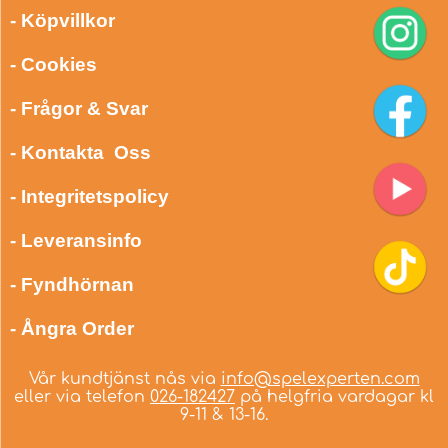
- Köpvillkor
- Cookies
- Frågor & Svar
- Kontakta Oss
- Integritetspolicy
- Leveransinfo
- Fyndhörnan
- Ångra Order
Vår kundtjänst nås via
info@spelexperten.com
eller via telefon
026-182427
på helgfria vardagar kl
9-11 & 13-16.