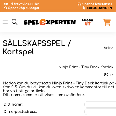
Fri frakt vid 600 kr
Snabba leveranser
Öppet köp 30 dagar
ERBJUDANDEN
SÄLLSKAPSSPEL /
Artnr.
Kortspel
Ninja Print - Tiny Deck Kortlek
59
kr
Nedan kan du betygsätta
Ninja Print - Tiny Deck Kortlek
på 
från 0-5. Om du vill kan du även skriva en kommentar till det
har valt att ge artikeln.
Ditt namn kommer att visas som avsändare.
Ditt namn:
Din e-postadress: