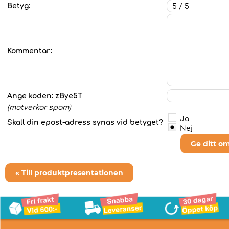
Betyg:
Kommentar:
Ange koden:
zBye5T
(motverkar spam)
Ja
Skall din epost-adress synas vid betyget?
Nej
Ge ditt o
« Till produktpresentationen