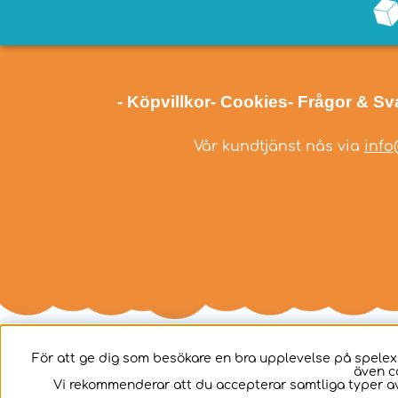
- Köpvillkor
- Cookies
- Frågor & Sv
Vår kundtjänst nås via
info
För att ge dig som besökare en bra upplevelse på spelex
även c
Svenska
Vi rekommenderar att du accepterar samtliga typer av