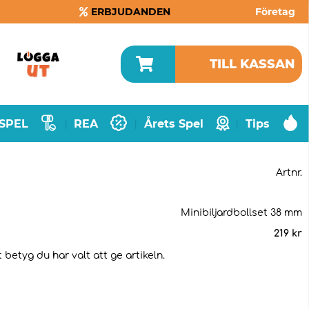
ERBJUDANDEN
Företag
TILL KASSAN
SPEL
REA
Årets Spel
Tips
|
|
|
Artnr.
Minibiljardbollset 38 mm
219
kr
 betyg du har valt att ge artikeln.