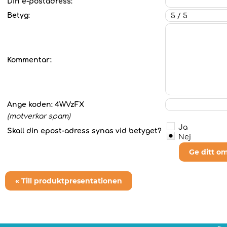
Din e-postadress:
Betyg:
Kommentar:
Ange koden:
4WVzFX
(motverkar spam)
Ja
Skall din epost-adress synas vid betyget?
Nej
Ge ditt o
« Till produktpresentationen