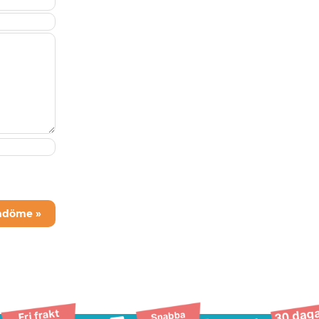
mdöme »