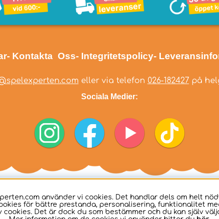
ar
- Kontakta Oss
- Integritetspolicy
- Leveransinf
@spelexperten.com
eller via telefon
026-182427
på helg
Sociala Medier:
perten.com använder vi cookies. Det handlar dels om helt nö
ookies för bättre prestanda, personalisering, funktionalitet me
 cookies. Det är dock du som bestämmer och du kan själv välja