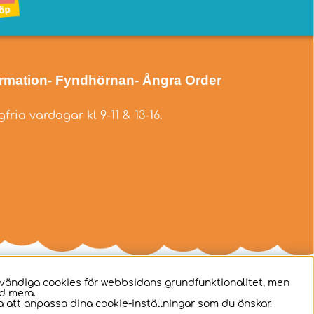
ormation
- Fyndhörnan
- Ångra Order
fria vardagar kl 9-11 & 13-16.
dvändiga cookies för webbsidans grundfunktionalitet, men
d mera.
 att anpassa dina cookie-inställningar som du önskar.