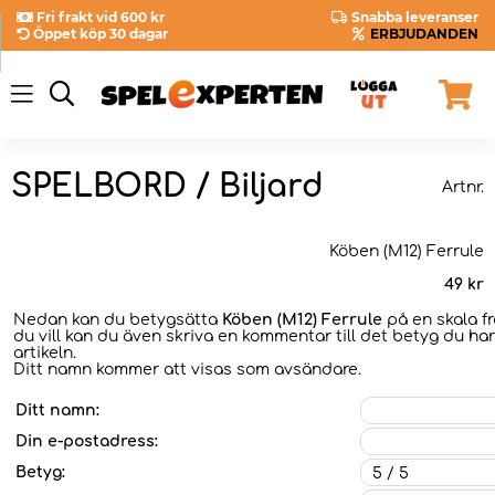
Fri frakt vid 600 kr
Snabba leveranser
Öppet köp 30 dagar
ERBJUDANDEN
SPELBORD / Biljard
Artnr.
Köben (M12) Ferrule
49
kr
Nedan kan du betygsätta
Köben (M12) Ferrule
på en skala f
du vill kan du även skriva en kommentar till det betyg du har
artikeln.
Ditt namn kommer att visas som avsändare.
Ditt namn:
Din e-postadress:
Betyg: