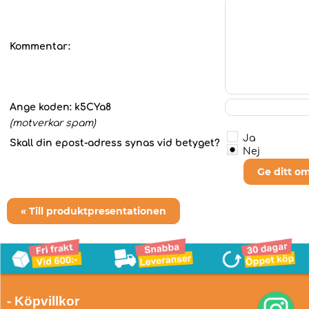
Kommentar:
Ange koden:
k5CYa8
(motverkar spam)
Ja
Skall din epost-adress synas vid betyget?
Nej
Ge ditt o
« Till produktpresentationen
- Köpvillkor