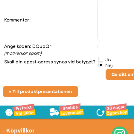
Kommentar:
Ange koden:
DQupQr
(motverkar spam)
Ja
Skall din epost-adress synas vid betyget?
Nej
Ge ditt o
« Till produktpresentationen
- Köpvillkor