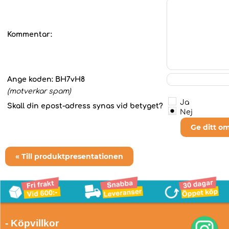
Kommentar:
Ange koden:
BH7vH8
(motverkar spam)
Ja
Skall din epost-adress synas vid betyget?
Nej
Ge ditt o
« Till produktpresentationen
- Köpvillkor