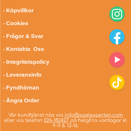
- Köpvillkor
- Cookies
- Frågor & Svar
- Kontakta Oss
- Integritetspolicy
- Leveransinfo
- Fyndhörnan
- Ångra Order
Vår kundtjänst nås via
info@spelexperten.com
eller via telefon
026-182427
på helgfria vardagar kl
9-11 & 13-16.