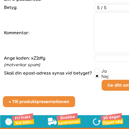
Betyg:
Kommentar:
Ange koden:
xZ2dfg
(motverkar spam)
Ja
Skall din epost-adress synas vid betyget?
Nej
Ge ditt o
« Till produktpresentationen