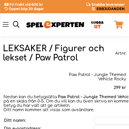
Fri frakt vid 600 kr
Snabba leveranser
Öppet köp 30 dagar
ERBJUDANDEN
LEKSAKER / Figurer och
Artnr.
lekset / Paw Patrol
Paw Patrol - Jungle Themed
Vehicle Rocky
299
kr
Nedan kan du betygsätta
Paw Patrol - Jungle Themed Vehic
på en skala från 0-5. Om du vill kan du även skriva en kommen
betyg du har valt att ge artikeln.
Ditt namn kommer att visas som avsändare.
Ditt namn:
Din e-postadress: