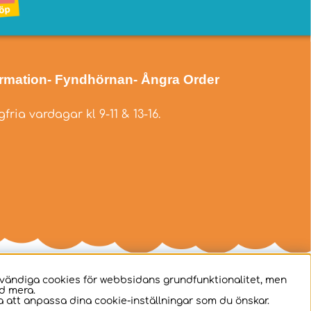
ormation
- Fyndhörnan
- Ångra Order
fria vardagar kl 9-11 & 13-16.
dvändiga cookies för webbsidans grundfunktionalitet, men
d mera.
 att anpassa dina cookie-inställningar som du önskar.