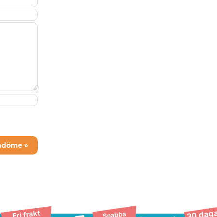
mdöme »