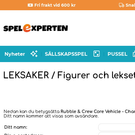
Fri frakt vid 600 kr
Sna
Nyheter
SÄLLSKAPSSPEL
PUSSEL
|
|
LEKSAKER / Figurer och lekset
Nedan kan du betygsätta
Rubble & Crew Core Vehicle - Cha
Ditt namn kommer att visas som avsändare.
Ditt namn: