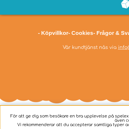
- Köpvillkor
- Cookies
- Frågor & Sv
Vår kundtjänst nås via
info
För att ge dig som besökare en bra upplevelse på spelex
även c
Svenska
Vi rekommenderar att du accepterar samtliga typer av