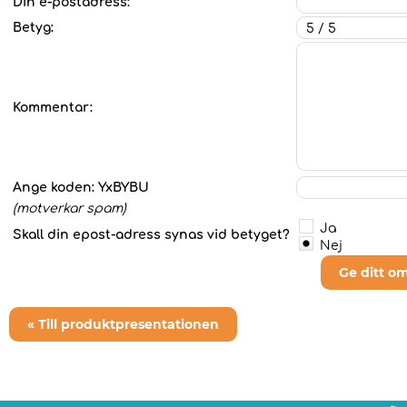
Din e-postadress:
Betyg:
Kommentar:
Ange koden:
YxBYBU
(motverkar spam)
Ja
Skall din epost-adress synas vid betyget?
Nej
Ge ditt o
« Till produktpresentationen