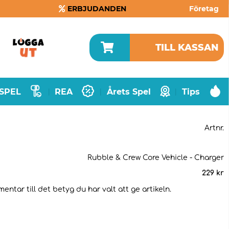
ERBJUDANDEN
Företag
TILL KASSAN
SPEL
REA
Årets Spel
Tips
|
|
|
Artnr.
Rubble & Crew Core Vehicle - Charger
229
kr
ntar till det betyg du har valt att ge artikeln.