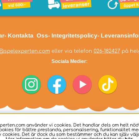
ar
- Kontakta Oss
- Integritetspolicy
- Leveransinf
@spelexperten.com
eller via telefon
026-182427
på helg
Sociala Medier:
perten.com använder vi cookies. Det handlar dels om helt nö
ookies för bättre prestanda, personalisering, funktionalitet me
 cookies. Det är dock du som bestämmer och du kan själv välja