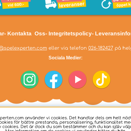
ar
- Kontakta Oss
- Integritetspolicy
- Leveransinf
@spelexperten.com
eller via telefon
026-182427
på helg
Sociala Medier:
perten.com använder vi cookies. Det handlar dels om helt nö
ookies för bättre prestanda, personalisering, funktionalitet me
 cookies. Det är dock du som bestämmer och du kan själv välja