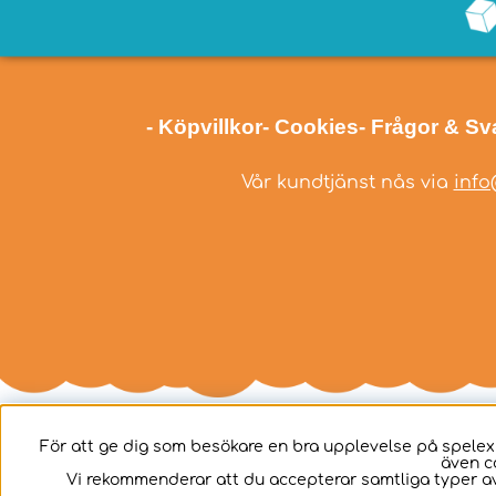
- Köpvillkor
- Cookies
- Frågor & Sv
Vår kundtjänst nås via
info
För att ge dig som besökare en bra upplevelse på spelex
även c
Svenska
Vi rekommenderar att du accepterar samtliga typer av