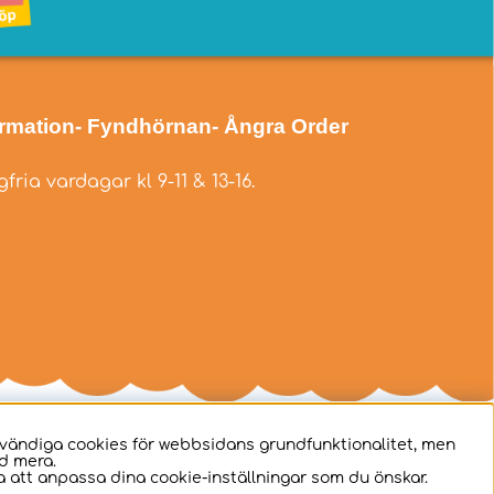
ormation
- Fyndhörnan
- Ångra Order
fria vardagar kl 9-11 & 13-16.
dvändiga cookies för webbsidans grundfunktionalitet, men
d mera.
 att anpassa dina cookie-inställningar som du önskar.