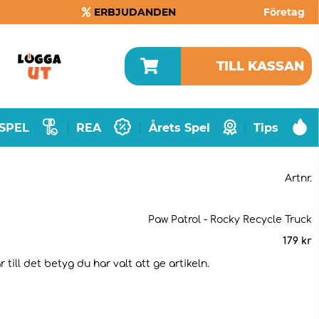
ERBJUDANDEN
Företag
TILL KASSAN
SPEL
REA
Årets Spel
Tips
|
|
|
Artnr.
Paw Patrol - Rocky Recycle Truck
179
kr
ill det betyg du har valt att ge artikeln.