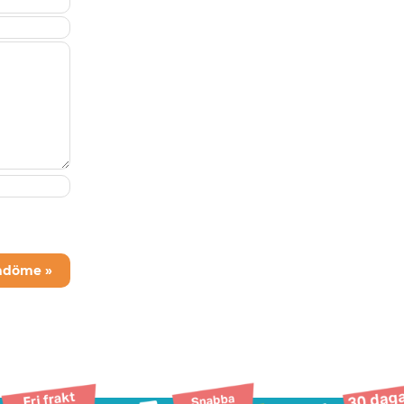
mdöme »