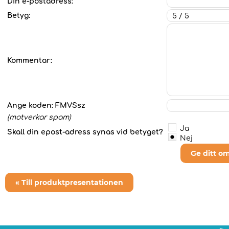
Din e-postadress:
Betyg:
Kommentar:
Ange koden:
FMVSsz
(motverkar spam)
Ja
Skall din epost-adress synas vid betyget?
Nej
Ge ditt o
« Till produktpresentationen