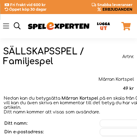
Fri frakt vid 600 kr
Snabba leveranser
Öppet köp 30 dagar
ERBJUDANDEN
SÄLLSKAPSSPEL /
Artnr.
Familjespel
Mårran Kortspel
49
kr
Nedan kan du betygsätta
Mårran Kortspel
på en skala från 
vill kan du även skriva en kommentar till det betyg du har val
artikeln.
Ditt namn kommer att visas som avsändare.
Ditt namn:
Din e-postadress: