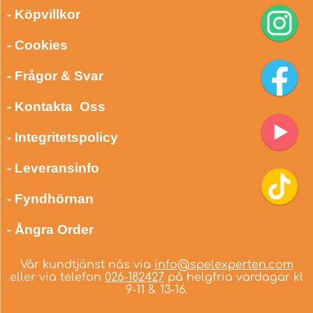
- Köpvillkor
- Cookies
- Frågor & Svar
- Kontakta Oss
- Integritetspolicy
- Leveransinfo
- Fyndhörnan
- Ångra Order
Vår kundtjänst nås via
info@spelexperten.com
eller via telefon
026-182427
på helgfria vardagar kl
9-11 & 13-16.