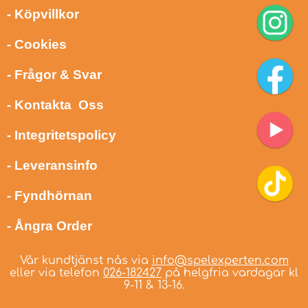
- Köpvillkor
- Cookies
- Frågor & Svar
- Kontakta Oss
- Integritetspolicy
- Leveransinfo
- Fyndhörnan
- Ångra Order
Vår kundtjänst nås via
info@spelexperten.com
eller via telefon
026-182427
på helgfria vardagar kl
9-11 & 13-16.