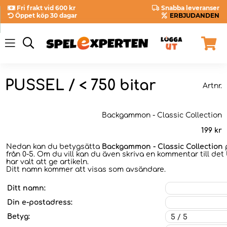
Fri frakt vid 600 kr
Snabba leveranser
Öppet köp 30 dagar
ERBJUDANDEN
PUSSEL / < 750 bitar
Artnr.
Backgammon - Classic Collection
199
kr
Nedan kan du betygsätta
Backgammon - Classic Collection
p
från 0-5. Om du vill kan du även skriva en kommentar till det
har valt att ge artikeln.
Ditt namn kommer att visas som avsändare.
Ditt namn:
Din e-postadress:
Betyg: