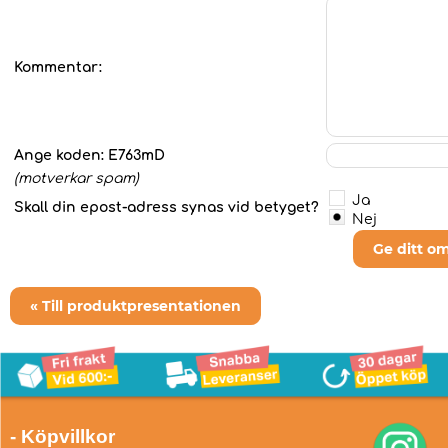
Kommentar:
Ange koden:
E763mD
(motverkar spam)
Ja
Skall din epost-adress synas vid betyget?
Nej
Ge ditt o
« Till produktpresentationen
- Köpvillkor