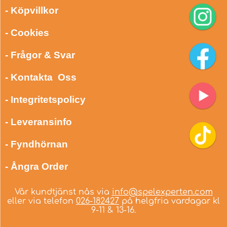
- Köpvillkor
- Cookies
- Frågor & Svar
- Kontakta Oss
- Integritetspolicy
- Leveransinfo
- Fyndhörnan
- Ångra Order
Vår kundtjänst nås via
info@spelexperten.com
eller via telefon
026-182427
på helgfria vardagar kl
9-11 & 13-16.