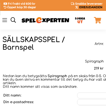
Fri frakt vid 600 kr
Snabba leveranser
Öppet köp 30 dagar
ERBJUDANDEN
SÄLLSKAPSSPEL /
Artnr.
Barnspel
Spirograph
219
kr
Nedan kan du betygsätta
Spirograph
på en skala från 0-5. O
kan du även skriva en kommentar till det betyg du har valt a
artikeln.
Ditt namn kommer att visas som avsändare.
Ditt namn:
Din e-postadress: