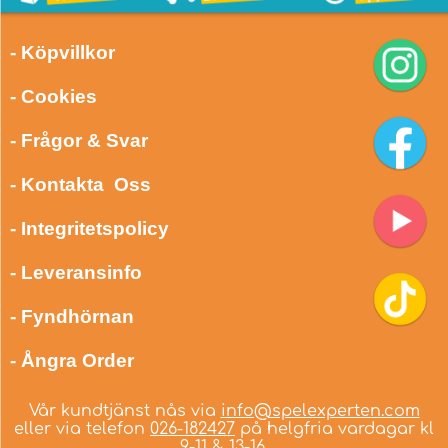
- Köpvillkor
- Cookies
- Frågor & Svar
- Kontakta Oss
- Integritetspolicy
- Leveransinfo
- Fyndhörnan
- Ångra Order
Vår kundtjänst nås via
info@spelexperten.com
eller via telefon
026-182427
på helgfria vardagar kl
9-11 & 13-16.