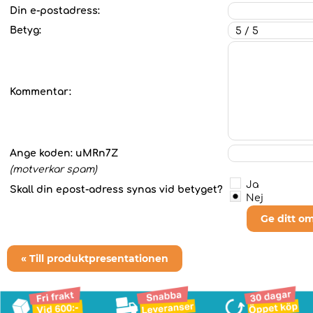
Din e-postadress:
Betyg:
Kommentar:
Ange koden:
uMRn7Z
(motverkar spam)
Ja
Skall din epost-adress synas vid betyget?
Nej
Ge ditt o
« Till produktpresentationen