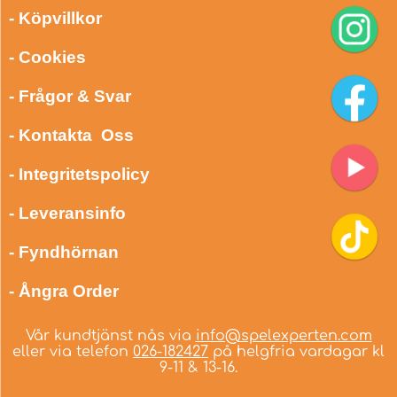
- Köpvillkor
- Cookies
- Frågor & Svar
- Kontakta Oss
- Integritetspolicy
- Leveransinfo
- Fyndhörnan
- Ångra Order
Vår kundtjänst nås via
info@spelexperten.com
eller via telefon
026-182427
på helgfria vardagar kl
9-11 & 13-16.